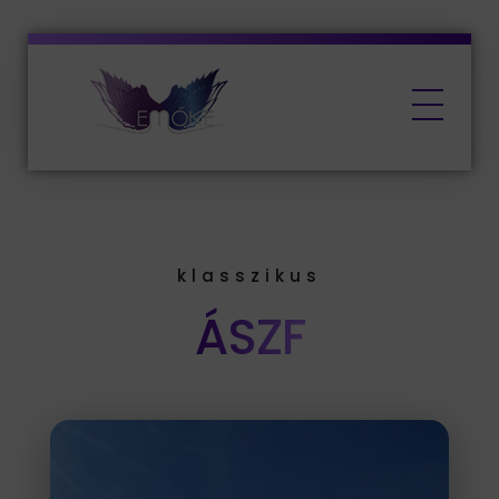
EMŐKE Marketing
klasszikus
ÁSZF