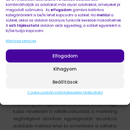
kombinálhatják az adatokat más olyan adatokkal, amelyeket pl.
megadott számukra.. Az
elfogadom
gombra katitntva
kategóriánként is be/ki lehet kapcsolni a sütiket. Ha
mellőzi
a
ÍROK NEKTEK
sütiket, akkor az oldalon bizonyos funkciók kevésbé működhetnek.
A
süti tájékoztató
oldalon akár egyedileg, a sütiket egyenként is
ki/be tudja kapcsolni.
Manage services
Elfogadom
Kihagyom
Beállítások
Cookie szabályzat
Adatkezelési tájékoztató
A saját fejlődési útadon egyedül és egy „kis”
marketing támogatással is el tudsz indulni vagy
tudsz növekedni a vállalkozásoddal, a marketing
segítségével azonban egységesebb arculatod,
stabilabb márkád lehet és ismertebbé is válhatsz