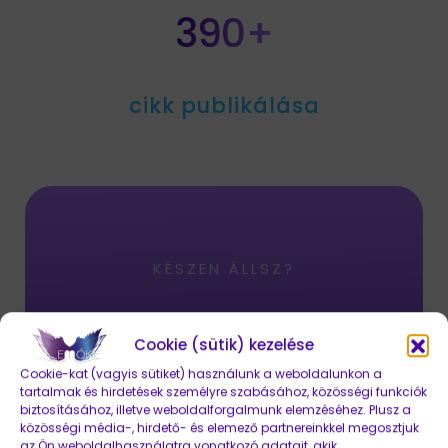
390+
cikk publikálása
KÉSZEN ÁLLSZ?
Kezdjük is az
Cookie (sütik) kezelése
Cookie-kat (vagyis sütiket) használunk a weboldalunkon a
együttműködést!
tartalmak és hirdetések személyre szabásához, közösségi funkciók
biztosításához, illetve weboldalforgalmunk elemzéséhez. Plusz a
közösségi média-, hirdető- és elemező partnereinkkel megosztjuk
az Ön weboldalhasználatra vonatkozó adatait, akik