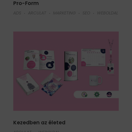
Pro-Form
ADS
ARCULAT
MARKETING
SEO
WEBOLDAL
Kezedben az életed