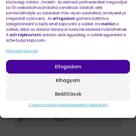
KIEMELT
közösségi média-, hirdető- és elemező partnereinkkel megosztjuk
az Ön weboldalhasználatra vonatkozó adatait, akik
kombinálhatják az adatokat más olyan adatokkal, amelyeket pl.
Referenciák
megadott számukra.. Az
elfogadom
gombra katitntva
kategóriánként is be/ki lehet kapcsolni a sütiket. Ha
mellőzi
a
sütiket, akkor az oldalon bizonyos funkciók kevésbé működhetnek.
A
süti tájékoztató
oldalon akár egyedileg, a sütiket egyenként is
ki/be tudja kapcsolni.
Manage services
Elfogadom
Kihagyom
Beállítások
Cookie szabályzat
Adatkezelési tájékoztató