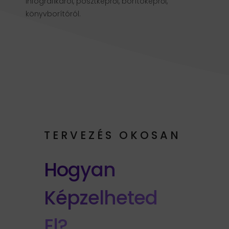
infografikáról, posztképről, borítóképről,
könyvborítóról.
TERVEZÉS OKOSAN
Hogyan
Képzelheted
El?