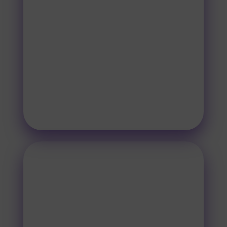
átadásra váró tervek elküldése a
részedre. Ezek a tervek már
"kézzelfoghatóbbak", azonban még
kevésbé véglegesek.
Itt a grafikus az elvárások, ötletek,
konkurenciáid alapján tervez a
saját stílusában a céged
szempontjait figyelembe véve.
ÁTADÁS
A tervezési fázis után jön még 1-2
módosítási kör, ami a cégeddel