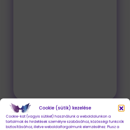
való azonosulást hivatott szolgálni.
Ilyenkor is mg egy kicsit tervezünk.
Amikor a végleges grafikák, design-
ok elkészültek és jóváhagyásra is
kerültek, akkor történik a részedre
való átadás.
A grafikai terveket nyomtatás
esetén nyomdakész pdf-ben is
elküldjük neked, hogy később tudd
használni a felületeiden.
Cookie (sütik) kezelése
Cookie-kat (vagyis sütiket) használunk a weboldalunkon a
tartalmak és hirdetések személyre szabásához, közösségi funkciók
biztosításához, illetve weboldalforgalmunk elemzéséhez. Plusz a