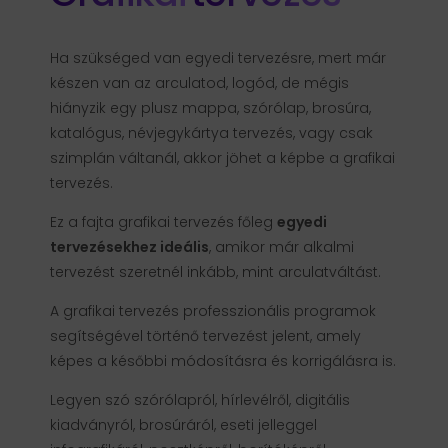
Ha szükséged van egyedi tervezésre, mert már
készen van az arculatod, logód, de mégis
hiányzik egy plusz mappa, szórólap, brosúra,
katalógus, névjegykártya tervezés, vagy csak
szimplán váltanál, akkor jöhet a képbe a grafikai
tervezés.
Ez a fajta grafikai tervezés főleg
egyedi
tervezésekhez ideális
, amikor már alkalmi
tervezést szeretnél inkább, mint arculatváltást.
A grafikai tervezés professzionális programok
segítségével történő tervezést jelent, amely
képes a későbbi módosításra és korrigálásra is.
Legyen szó szórólapról, hírlevélről, digitális
kiadványról, brosúráról, eseti jelleggel