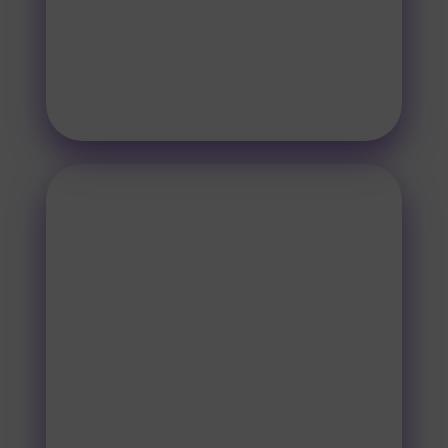
saját tapasztalatainkat és
véleményünket is veled, hogy a közös
cél felé haladhassunk a tervezésnél
majd.
TERVEZÉS
A tervezési fázisban történik maga
a kreatív, egyedi design, szórólap,
brosúra tervezése.
Az ötletek feldolgozása után jön az
egyedi formába "öntés" és az