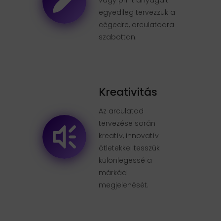
vagy print anyagait
egyedileg tervezzük a
cégedre, arculatodra
szabottan.
Kreativitás
Az arculatod
tervezése során
kreatív, innovatív
ötletekkel tesszük
különlegessé a
márkád
megjelenését.