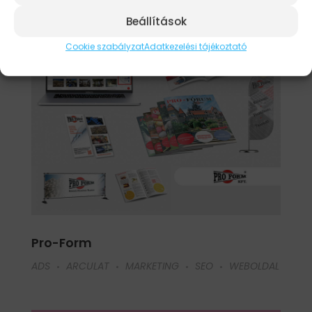
Beállítások
Cookie szabályzat
Adatkezelési tájékoztató
Pro-Form
ADS
ARCULAT
MARKETING
SEO
WEBOLDAL