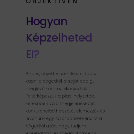
OBJEKTÍVEN
Hogyan
Képzelheted
El?
Bizony, objektív szemléletet fogsz
kapni a cégedről, a saját eddigi,
meglévő kommunikációdról.
Feltérképezzük a piaci helyzeted,
keresőben való megjelenésedet,
konkurenciád helyzetét elemezzük és
levonunk egy saját konzekvenciát a
cégedről azért, hogy tudjunk
előrehaladni és megmutatni egy