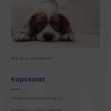
Mi is az a „Gamifikáció”?
Kapcsolat
info@emokemarketing.hu
Budapesti irodai székhely