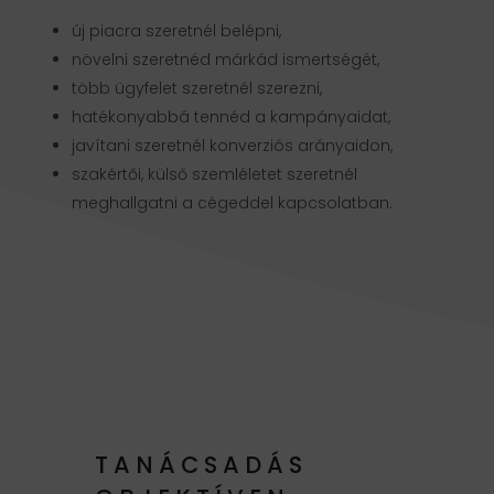
új piacra szeretnél belépni,
növelni szeretnéd márkád ismertségét,
több ügyfelet szeretnél szerezni,
hatékonyabbá tennéd a kampányaidat,
javítani szeretnél konverziós arányaidon,
szakértői, külső szemléletet szeretnél
meghallgatni a cégeddel kapcsolatban.
TANÁCSADÁS