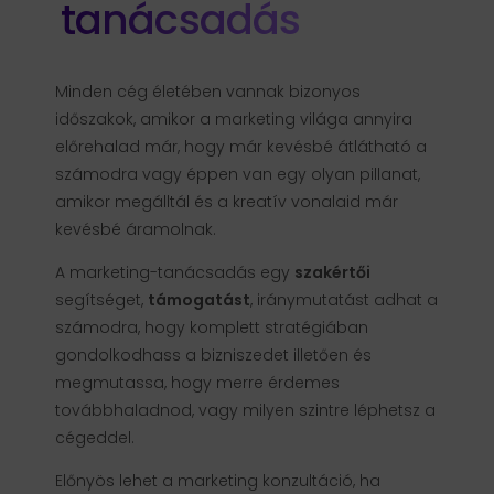
tanácsadás
Minden cég életében vannak bizonyos
időszakok, amikor a marketing világa annyira
előrehalad már, hogy már kevésbé átlátható a
számodra vagy éppen van egy olyan pillanat,
amikor megálltál és a kreatív vonalaid már
kevésbé áramolnak.
A marketing-tanácsadás egy
szakértői
segítséget,
támogatást
, iránymutatást adhat a
számodra, hogy komplett stratégiában
gondolkodhass a bizniszedet illetően és
megmutassa, hogy merre érdemes
továbbhaladnod, vagy milyen szintre léphetsz a
cégeddel.
Előnyös lehet a marketing konzultáció, ha