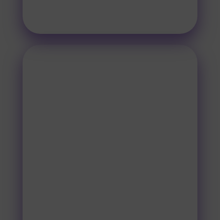
és érthető legyen.
STRATÉGIA
A stratégiai fázisban már alkotunk,
megbeszéljük milyen irányban
haladhatunk közösen, milyen
stratégiát lehet a cégedben
alkalmazni.
Ezt követően monitorozzuk, hogy
mik valósultak meg és milyen
módon.