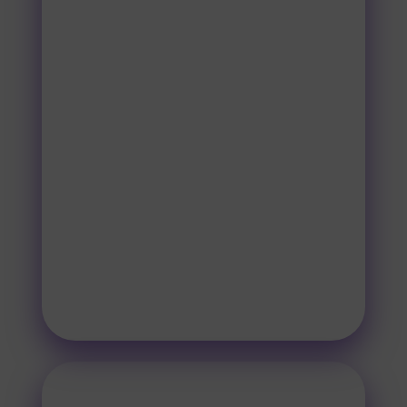
Az igényfelmérési fázisban
megbeszéljük az elvárásaidat, mit
szeretnél elérni a tanácsadás által.
Átbeszéljük, hogy vannak-e bármilyen
elképzeléseid, céljaid a jövőt illetően
és hova szeretnél eljutni.
A konkurenciádról és a
tevékenységeidről, termékeidről is
fogunk érdeklődni, mert szeretnénk
téged és a cégedet is megismerni.