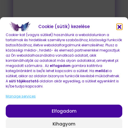
Korrigálunk, javítunk, tökéletesítünk,
A/B tesztelünk és haladunk a
stratégia pontjaiban előre veled
Cookie (sütik) kezelése
közösen. Ez azt jelenti, hogy mi
Cookie-kat (vagyis sütiket) használunk a weboldalunkon a
dolgozunk, de folyamatosan
tartalmak és hirdetések személyre szabásához, közösségi funkciók
biztosításához, illetve weboldalforgalmunk elemzéséhez. Plusz a
egyeztetünk és jóváhagyatjuk veled
közösségi média-, hirdető- és elemező partnereinkkel megosztjuk
a módosításainkat, javaslatainkat.
az Ön weboldalhasználatra vonatkozó adatait, akik
kombinálhatják az adatokat más olyan adatokkal, amelyeket pl.
megadott számukra.. Az
elfogadom
gombra katitntva
kategóriánként is be/ki lehet kapcsolni a sütiket. Ha
mellőzi
a
sütiket, akkor az oldalon bizonyos funkciók kevésbé működhetnek.
A
süti tájékoztató
oldalon akár egyedileg, a sütiket egyenként is
ki/be tudja kapcsolni.
Manage services
KIEMELT
Referenciák
Elfogadom
Kihagyom