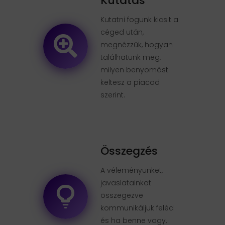
Kutatás
Kutatni fogunk kicsit a
céged után,
megnézzük, hogyan
találhatunk meg,
milyen benyomást
keltesz a piacod
szerint.
Összegzés
A véleményünket,
javaslatainkat
összegezve
kommunikáljuk feléd
és ha benne vagy,