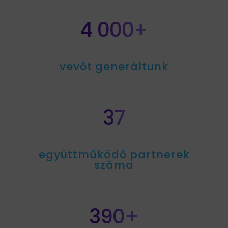
4 000+
vevőt generáltunk
37
együttműködő partnerek
száma
390+