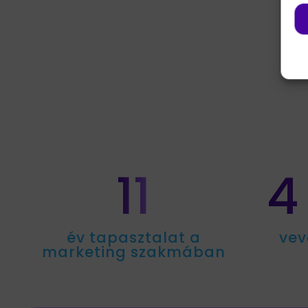
11
4
év tapasztalat a
vev
marketing szakmában