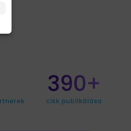
390+
rtnerek
cikk publikálása