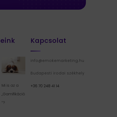
keink
Kapcsolat
info@emokemarketing.hu
Budapesti irodai székhely
Mi is az a
+36 70 248 41 14
„Gamifikáció
”?