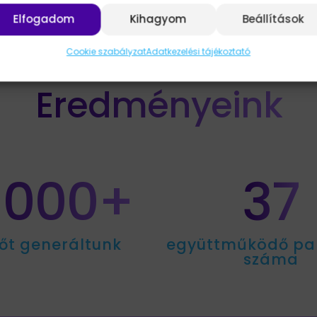
Elfogadom
Kihagyom
Beállítások
Cookie szabályzat
Adatkezelési tájékoztató
AMIKET EDDIG ELÉRTÜNK
Eredményeink
 000+
37
őt generáltunk
együttműködő pa
száma