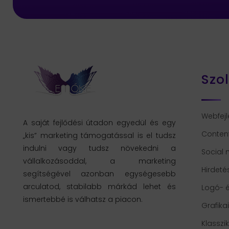
Szo
Webfejl
A saját fejlődési útadon egyedül és egy
Conten
„kis” marketing támogatással is el tudsz
indulni vagy tudsz növekedni a
Social
vállalkozásoddal, a marketing
Hirdeté
segítségével azonban egységesebb
arculatod, stabilabb márkád lehet és
Logó- é
ismertebbé is válhatsz a piacon.
Grafika
Klasszi