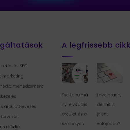
lgáltatások
A legfrissebb cik
esztés és SEO
t marketing
 media menedzsment
Esettanulmá
Love brand,
skezelés
ny: A vizuális
de mit is
s arculattervezés
arculat és a
jelent
i tervezés
személyes
valójában?
kus média