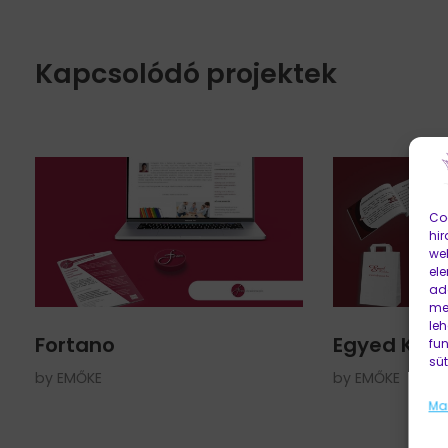
Kapcsolódó projektek
Coo
hir
web
el
ada
me
leh
Fortano
Egyed Kisb
fu
süt
by
EMŐKE
by
EMŐKE
Ma