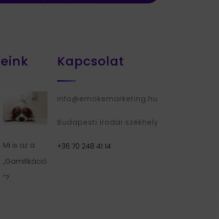
keink
Kapcsolat
info@emokemarketing.hu
Budapesti irodai székhely
Mi is az a
+36 70 248 41 14
„Gamifikáció
”?