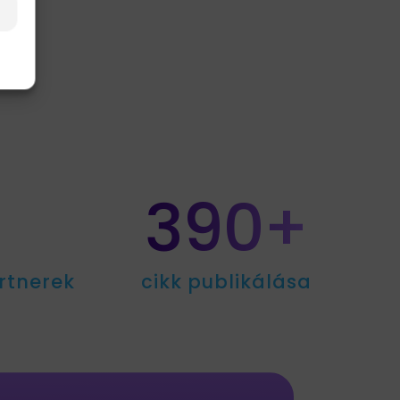
390+
rtnerek
cikk publikálása