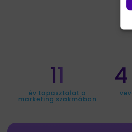
11
4
év tapasztalat a
vev
marketing szakmában