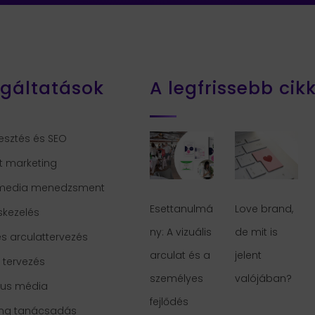
lgáltatások
A legfrissebb cik
esztés és SEO
t marketing
 media menedzsment
Esettanulmá
Love brand,
skezelés
ny: A vizuális
de mit is
s arculattervezés
arculat és a
jelent
i tervezés
személyes
valójában?
kus média
fejlődés
ing tanácsadás