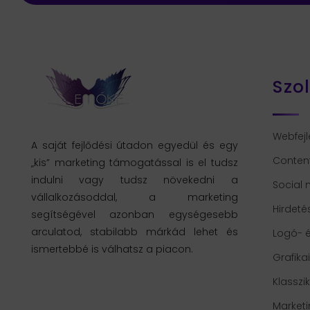
Szo
Webfejl
A saját fejlődési útadon egyedül és egy
Conten
„kis” marketing támogatással is el tudsz
indulni vagy tudsz növekedni a
Social
vállalkozásoddal, a marketing
Hirdeté
segítségével azonban egységesebb
arculatod, stabilabb márkád lehet és
Logó- é
ismertebbé is válhatsz a piacon.
Grafika
Klasszi
Market