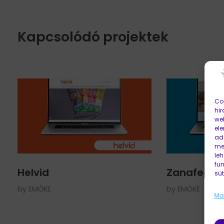
Kapcsolódó projektek
Coo
hir
web
el
ada
me
leh
fu
Helvid
Zanafed
süt
by
EMŐKE
by
EMŐKE
Ma