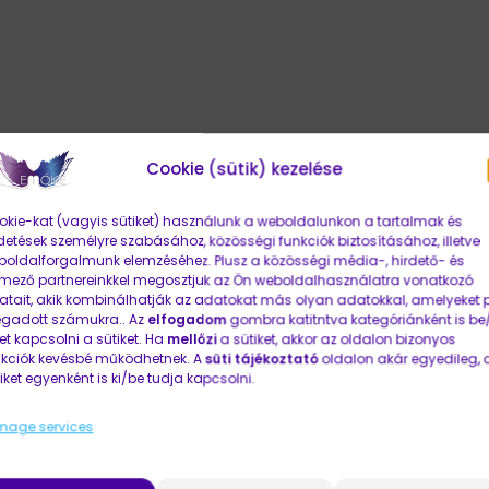
Cookie (sütik) kezelése
kie-kat (vagyis sütiket) használunk a weboldalunkon a tartalmak és
detések személyre szabásához, közösségi funkciók biztosításához, illetve
oldalforgalmunk elemzéséhez. Plusz a közösségi média-, hirdető- és
emező partnereinkkel megosztjuk az Ön weboldalhasználatra vonatkozó
tait, akik kombinálhatják az adatokat más olyan adatokkal, amelyeket p
gadott számukra.. Az
elfogadom
gombra katitntva kategóriánként is be/
et kapcsolni a sütiket. Ha
mellőzi
a sütiket, akkor az oldalon bizonyos
nkciók kevésbé működhetnek. A
süti tájékoztató
oldalon akár egyedileg, 
Kyrasun
iket egyenként is ki/be tudja kapcsolni.
by
EMŐKE
nage services