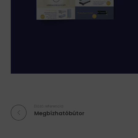
Előző referencia
Megbízhatóbútor