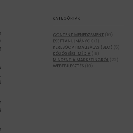
KATEGÓRIÁK
a
CONTENT MENEDZSMENT
(10)
n
ESETTANULMÁNYOK
(1)
KERESŐOPTIMALIZÁLÁS (SEO)
(5)
g
KÖZÖSSÉGI MÉDIA
(18)
MINDENT A MARKETINGRŐL
(22)
WEBFEJLESZTÉS
(10)
a
,
d
e
g
a