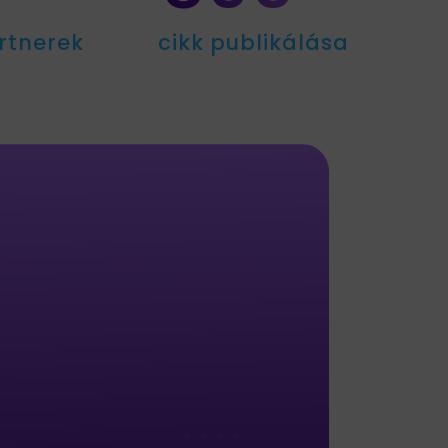
rtnerek
cikk publikálása