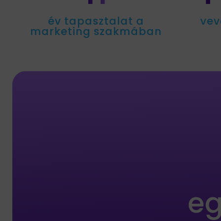
év tapasztalat a
vev
marketing szakmában
eg