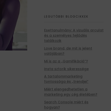
LEGUTÓBBI BLOGCIKKEK
Esettanulmány: A vizuális arculat
és a személyes fejlődés
találkozik
Love brand, de mit is jelent
valójában?
Mi is az a „Gamifikáció”?
Insta sztorik sikeressége
A tartalommarketing
fontossága és „trendjei”
Miért elengedhetetlen a
marketing egy cég életében?
Search Console miért és
?
hogyan?