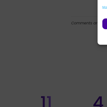
Ma
Comments are clo
11
4