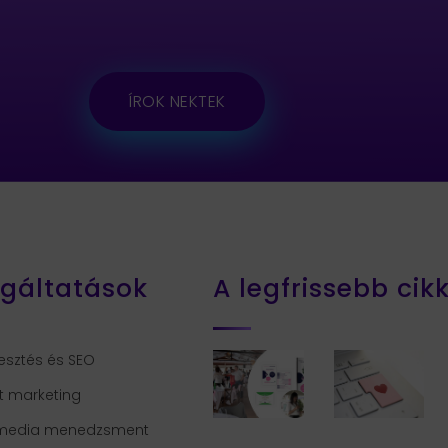
ÍROK NEKTEK
lgáltatások
A legfrissebb cik
esztés és SEO
t marketing
 media menedzsment