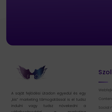
Szo
Webfejl
A saját fejlődési útadon egyedül és egy
Conten
„kis” marketing támogatással is el tudsz
indulni vagy tudsz növekedni a
Social
vállalkozásoddal, a marketing