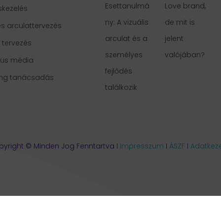
Esettanulmá
Love brand,
skezelés
ny: A vizuális
de mit is
s arculattervezés
arculat és a
jelent
i tervezés
személyes
valójában?
kus média
fejlődés
ing tanácsadás
találkozik
yright © Minden Jog Fenntartva I
Impresszum
I
ÁSZF
I
Adatkeze