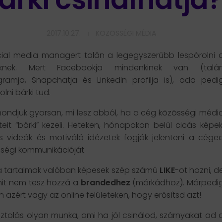
2017.10.27.
KÖZÖSSÉGI MÉDIA
ial media managert talán a legegyszerűbb lespórolni 
knek. Mert Facebookja mindenkinek van (talá
gramja, Snapchatja és LinkedIn profilja is), oda pedi
lni bárki tud.
 mondjuk gyorsan, mi lesz abból, ha a cég közösségi médi
eteit “bárki” kezeli. Heteken, hónapokon belül cicás képek
s videók és motiváló idézetek fogják jelenteni a cége
ségi kommunikációját.
a tartalmak valóban képesek szép számú
LIKE
-ot hozni, d
it nem tesz hozzá a
brandedhez
(márkádhoz). Márpedi
 azért vagy az online felületeken, hogy erősítsd azt!
ztolás olyan munka, ami ha jól csinálod, szárnyakat ad 