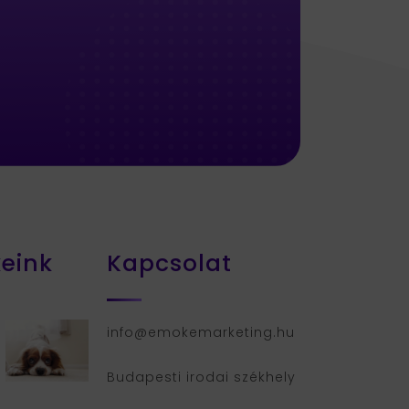
keink
Kapcsolat
info@emokemarketing.hu
Budapesti irodai székhely