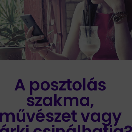
A posztolás
szakma,
művészet vagy
árki csinálhatja