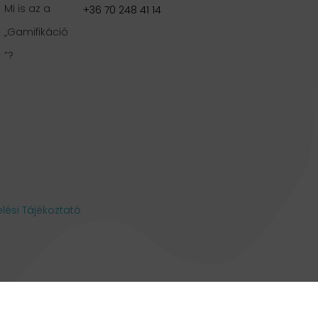
Mi is az a
+36 70 248 41 14
„Gamifikáció
”?
lési Tájékoztató