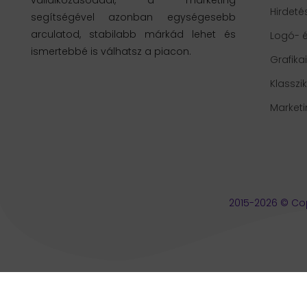
Hirdeté
segítségével azonban egységesebb
arculatod, stabilabb márkád lehet és
Logó- é
ismertebbé is válhatsz a piacon.
Grafika
Klasszi
Market
2015-2026 © Cop