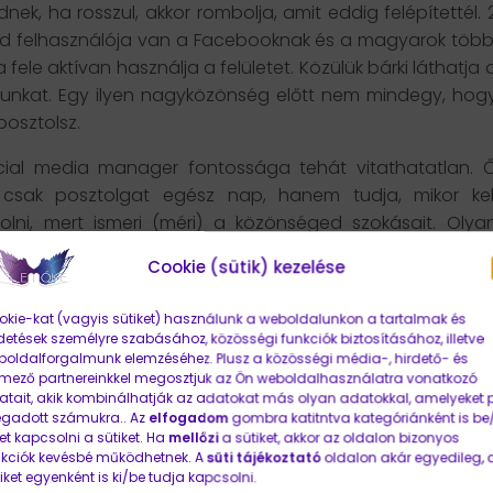
nek, ha rosszul, akkor rombolja, amit eddig felépítettél. 
árd felhasználója van a Facebooknak és a magyarok több
a fele aktívan használja a felületet. Közülük bárki láthatja 
unkat. Egy ilyen nagyközönség előtt nem mindegy, hog
 posztolsz.
cial media manager fontossága tehát vitathatatlan. 
csak posztolgat egész nap, hanem tudja, mikor kel
olni, mert ismeri (méri) a közönséged szokásait. Olya
lmat állít elő, ami építi a brandedet, de ha kell szórakoztat
Cookie (sütik) kezelése
ell elgondolkodtat. Mert ismeri az alapvető ember
meket, amelyekre hatnia kell.
kie-kat (vagyis sütiket) használunk a weboldalunkon a tartalmak és
detések személyre szabásához, közösségi funkciók biztosításához, illetve
P
oldalforgalmunk elemzéséhez. Plusz a közösségi média-, hirdető- és
emező partnereinkkel megosztjuk az Ön weboldalhasználatra vonatkozó
tait, akik kombinálhatják az adatokat más olyan adatokkal, amelyeket p
jó Social media szakember ismérve? Nem csak úgy átvesz
gadott számukra.. Az
elfogadom
gombra katitntva kategóriánként is be/
ztolást, hanem stratégiával áll elő. (Mert posztolni tényle
et kapcsolni a sütiket. Ha
mellőzi
a sütiket, akkor az oldalon bizonyos
tud.)
nkciók kevésbé működhetnek. A
süti tájékoztató
oldalon akár egyedileg, 
iket egyenként is ki/be tudja kapcsolni.