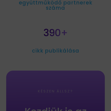
együttműködő partnerek
száma
390+
cikk publikálása
KÉSZEN ÁLLSZ?