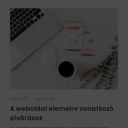
2017.12.21.
by
EMŐKE
A weboldal elemeire vonatkozó
elvárások