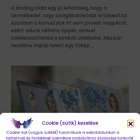
A landing oldal egy jó lehetőség, hogy a
termékedet vagy szolgáltatásodat értékesítsd.
Azonban a konverziók itt sem jönnek maguktól,
ezért adunk néhány tippet, amivel
tökéletesítheted a landoló oldaladat. Nézzük!
Headline Hajtás felett egy főkép ...
Cookie (sütik) kezelése
Cookie-kat (vagyis sütiket) használunk a weboldalunkon a
tartalmak és hirdetések személyre szabásához, közösségi funkciók