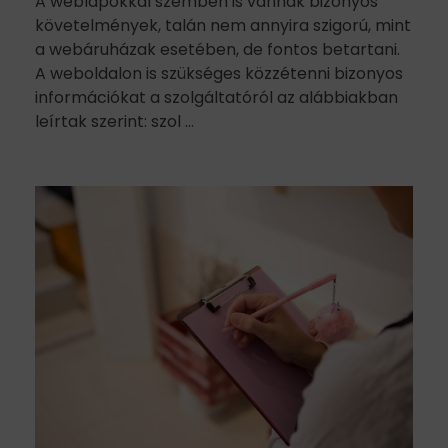
A weblapokkal szemben is vannak bizonyos
követelmények, talán nem annyira szigorú, mint
a webáruházak esetében, de fontos betartani.
A weboldalon is szükséges közzétenni bizonyos
információkat a szolgáltatóról az alábbiakban
leírtak szerint: szol ...