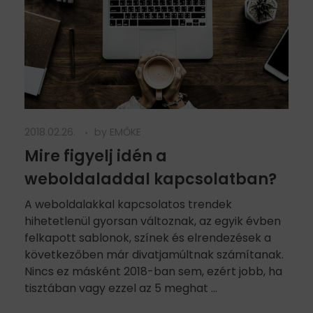
2018.02.26.
by
EMŐKE
Mire figyelj idén a
weboldaladdal kapcsolatban?
A weboldalakkal kapcsolatos trendek
hihetetlenül gyorsan változnak, az egyik évben
felkapott sablonok, színek és elrendezések a
következőben már divatjamúltnak számítanak.
Nincs ez másként 2018-ban sem, ezért jobb, ha
tisztában vagy ezzel az 5 meghat ...