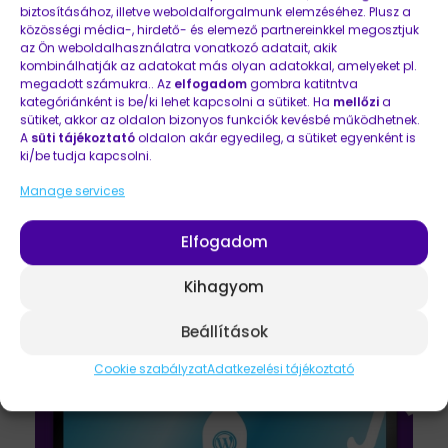
biztosításához, illetve weboldalforgalmunk elemzéséhez. Plusz a
közösségi média-, hirdető- és elemező partnereinkkel megosztjuk
az Ön weboldalhasználatra vonatkozó adatait, akik
kombinálhatják az adatokat más olyan adatokkal, amelyeket pl.
2017.07.28.
by
EMŐKE
megadott számukra.. Az
elfogadom
gombra katitntva
kategóriánként is be/ki lehet kapcsolni a sütiket. Ha
mellőzi
a
Mik a jó webfejlesztő ismérvei?
sütiket, akkor az oldalon bizonyos funkciók kevésbé működhetnek.
A
süti tájékoztató
oldalon akár egyedileg, a sütiket egyenként is
Mindenki jó webfejlesztőnek ígéri magát.
ki/be tudja kapcsolni.
Laikusként nehéz dolgunk van, ha erről meg
Manage services
szeretnénk bizonyosodni, mielőtt aláírjuk a
szerződést. Ehhez nyújtunk most egy kis
Elfogadom
segítséget, összegyűjtöttük a jó webfejlesztő
ismérveit. Tételes árajánlatot a ...
Kihagyom
Beállítások
Cookie szabályzat
Adatkezelési tájékoztató