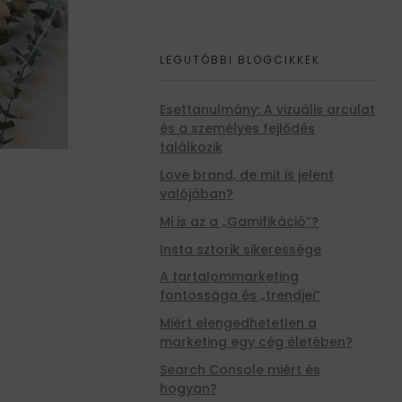
LEGUTÓBBI BLOGCIKKEK
Esettanulmány: A vizuális arculat
és a személyes fejlődés
találkozik
Love brand, de mit is jelent
valójában?
Mi is az a „Gamifikáció”?
Insta sztorik sikeressége
A tartalommarketing
fontossága és „trendjei”
Miért elengedhetetlen a
marketing egy cég életében?
Search Console miért és
hogyan?