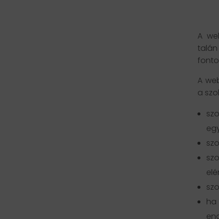
A we
talán
fonto
A web
a szo
szo
egy
szo
szo
elé
szo
ha
en