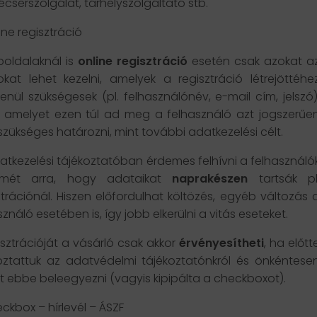
écserszolgálat, tárhelyszolgáltató stb.
ine regisztráció
oldalaknál is
online regisztráció
esetén csak azokat a
kat lehet kezelni, amelyek a regisztráció létrejöttéhe
tlenül szükségesek (pl. felhasználónév, e-mail cím, jelszó)
 amelyet ezen túl ad meg a felhasználó azt jogszerűe
zükséges határozni, mint további adatkezelési célt.
atkezelési tájékoztatóban érdemes felhívni a felhasználó
elmét arra, hogy adataikat
naprakészen
tartsák pl
ztrációnál. Hiszen előfordulhat költözés, egyéb változás 
sználó esetében is, így jobb elkerülni a vitás eseteket.
isztrációját a vásárló csak akkor
érvényesítheti
, ha előtt
oztattuk az adatvédelmi tájékoztatónkról és önkéntese
t ebbe beleegyezni (vagyis kipipálta a checkboxot).
eckbox – hírlevél – ÁSZF