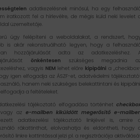
ességtelen
adatkezelésnek minősül, ha egy felhasznál
em iratkozott fel a hírlevélre, de mégis küld neki levelet 
dal üzemeltetője.
erű úgy felépíteni a weboldalakat, a rendszert, hog
b is akár rekonstruálható legyen, hogy a felhasznál
ban hozzájárulását adta az adatkezeléshez. 
ájárulását
önkéntesen
szükséges megadnia a
ezeléshez, vagyis
NEM
lehet előre
kipipálni
a „checkbox
hogy igen elfogadja az ÁSZF-et, adatvédelmi tájékoztató
használó, hanem neki szükséges belekattintani és kipipálni
elfogadja a feltételeket.
atkezelési tájékoztató elfogadása történhet
checkbo
l vagy az
e-mailben kiküldött megerősítő e-mailbe
yezett adatkezelési tájékoztató linkjével is, amire 
sználó rákattinthat, elolvashatja és eldöntheti, hogy 
sítő linkre kattintással jelzi pl. a regisztrációja aktiválásá