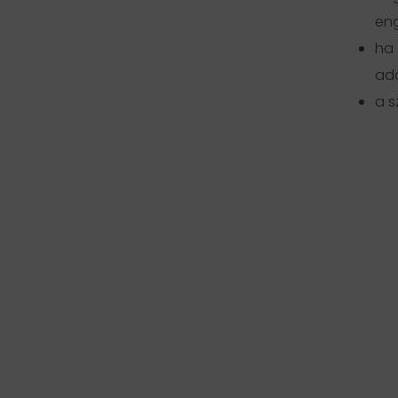
en
ha 
adó
a s