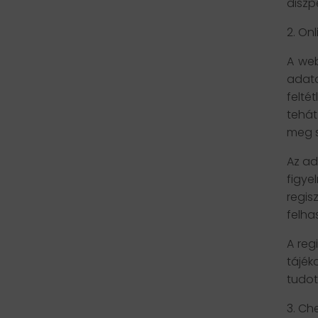
diszp
2. Onl
A web
adato
felté
tehát
meg s
Az ad
figy
regis
felha
A reg
tájék
tudot
3. Ch