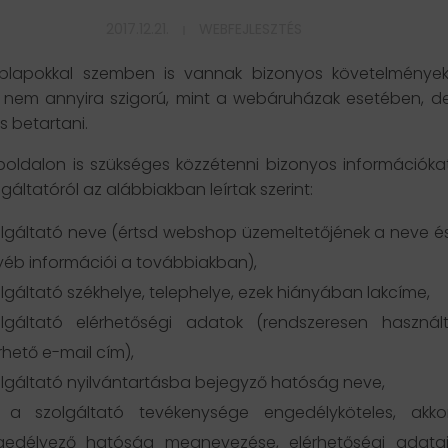
2017.12.21.
WEBFEJLESZTÉS
blapokkal szemben is vannak bizonyos követelmények
 nem annyira szigorú, mint a webáruházak esetében, d
s betartani.
oldalon is szükséges közzétenni bizonyos információka
lgáltatóról az alábbiakban leírtak szerint:
lgáltató neve (értsd webshop üzemeltetőjének a neve é
éb információi a továbbiakban),
lgáltató székhelye, telephelye, ezek hiányában lakcíme,
lgáltató elérhetőségi adatok (rendszeresen használt
rhető e-mail cím),
lgáltató nyilvántartásba bejegyző hatóság neve,
 a szolgáltató tevékenysége engedélyköteles, akko
gedélyező hatóság megnevezése, elérhetőségi adatai