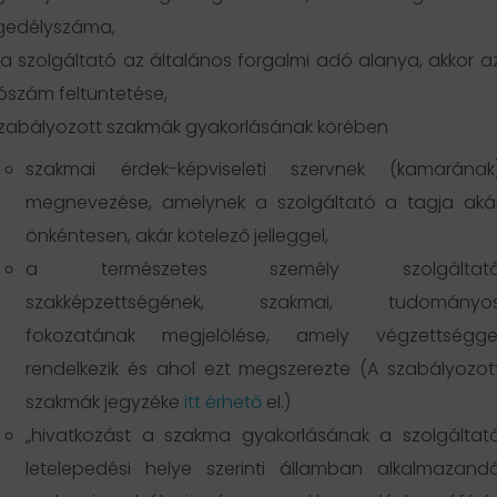
gedélyszáma,
a szolgáltató az általános forgalmi adó alanya, akkor a
szám feltüntetése,
zabályozott szakmák gyakorlásának körében
szakmai érdek-képviseleti szervnek (kamarának
megnevezése, amelynek a szolgáltató a tagja aká
önkéntesen, akár kötelező jelleggel,
a természetes személy szolgáltat
szakképzettségének, szakmai, tudományo
fokozatának megjelölése, amely végzettségge
rendelkezik és ahol ezt megszerezte (A szabályozot
szakmák jegyzéke
itt érhető
el.)
„hivatkozást a szakma gyakorlásának a szolgáltat
letelepedési helye szerinti államban alkalmazand