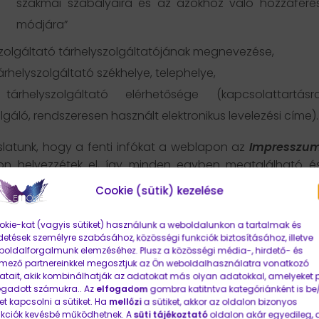
szakmai szabályaira és az azokhoz való hozzáféré
módjára”
zolgáltató tárhelyszolgáltatójának megnevezése,
árhelyszolgáltató székhelye, telephelye,
tárhelyszolgáltató elérhetősége (kapcsolattartásr
lgáló, rendszeresen használt elektronikus levelezési címe).
latunk, hogy a fenti infókat a weblapon az
Impresszu
on helyezzétek el, így minden egyben megtalálható é
ként sem képezheti az ÁSZF részét.
Cookie (sütik) kezelése
atvédelem
kie-kat (vagyis sütiket) használunk a weboldalunkon a tartalmak és
detések személyre szabásához, közösségi funkciók biztosításához, illetve
oldalforgalmunk elemzéséhez. Plusz a közösségi média-, hirdető- és
H foglalkozik az adatvédelmi kérdésekkel, a
weboldalá
emező partnereinkkel megosztjuk az Ön weboldalhasználatra vonatkozó
os információ, tájékoztatók és egyéb közleménye
tait, akik kombinálhatják az adatokat más olyan adatokkal, amelyeket p
gadott számukra.. Az
elfogadom
gombra katitntva kategóriánként is be/
thetik a cégeket, vállalkozásokat abban, hog
et kapcsolni a sütiket. Ha
mellőzi
a sütiket, akkor az oldalon bizonyos
lelhessenek az adatvédelmi elvárásoknak.
nkciók kevésbé működhetnek. A
süti tájékoztató
oldalon akár egyedileg, 