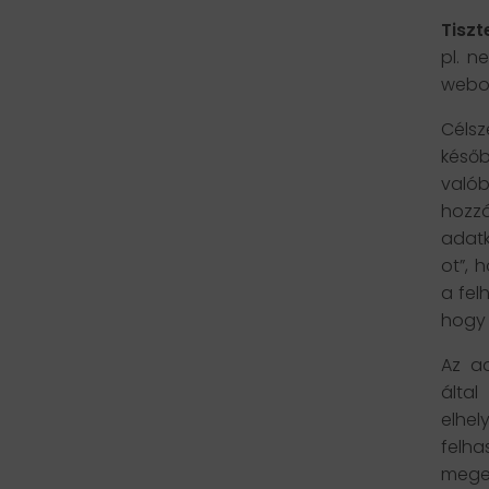
Tiszt
pl. n
webol
Célsz
későb
való
hozz
adatk
ot”, 
a fel
hogy 
Az ad
álta
elhel
felha
megerő