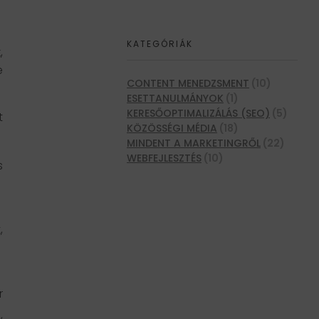
KATEGÓRIÁK
,
e
CONTENT MENEDZSMENT
(10)
ESETTANULMÁNYOK
(1)
KERESŐOPTIMALIZÁLÁS (SEO)
(5)
t
KÖZÖSSÉGI MÉDIA
(18)
MINDENT A MARKETINGRŐL
(22)
WEBFEJLESZTÉS
(10)
s
,
r
,