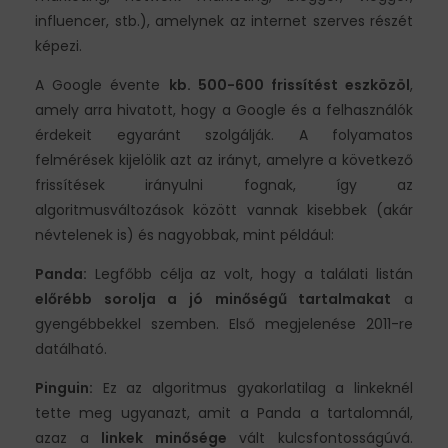
influencer, stb.), amelynek az internet szerves részét
képezi.
A Google évente
kb. 500-600 frissítést eszközöl
,
amely arra hivatott, hogy a Google és a felhasználók
érdekeit egyaránt szolgálják. A folyamatos
felmérések kijelölik azt az irányt, amelyre a következő
frissítések irányulni fognak, így az
algoritmusváltozások között vannak kisebbek (akár
névtelenek is) és nagyobbak, mint például:
Panda:
Legfőbb célja az volt, hogy a találati listán
előrébb sorolja a jó minőségű tartalmakat
a
gyengébbekkel szemben. Első megjelenése 2011-re
datálható.
Pinguin:
Ez az algoritmus gyakorlatilag a linkeknél
tette meg ugyanazt, amit a Panda a tartalomnál,
azaz a
linkek minősége
vált kulcsfontosságúvá.