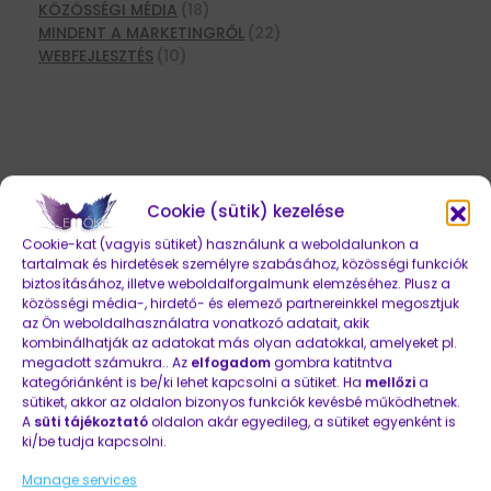
KÖZÖSSÉGI MÉDIA
(18)
MINDENT A MARKETINGRŐL
(22)
WEBFEJLESZTÉS
(10)
Cookie (sütik) kezelése
Cookie-kat (vagyis sütiket) használunk a weboldalunkon a
AMIKET EDDIG ELÉRTÜNK
tartalmak és hirdetések személyre szabásához, közösségi funkciók
biztosításához, illetve weboldalforgalmunk elemzéséhez. Plusz a
közösségi média-, hirdető- és elemező partnereinkkel megosztjuk
Eredményeink
az Ön weboldalhasználatra vonatkozó adatait, akik
kombinálhatják az adatokat más olyan adatokkal, amelyeket pl.
megadott számukra.. Az
elfogadom
gombra katitntva
kategóriánként is be/ki lehet kapcsolni a sütiket. Ha
mellőzi
a
sütiket, akkor az oldalon bizonyos funkciók kevésbé működhetnek.
A
süti tájékoztató
oldalon akár egyedileg, a sütiket egyenként is
ki/be tudja kapcsolni.
11
Manage services