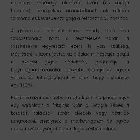
alacsony minőségű oldalakat
szűri
(és sorolja
hátrébb), amelyeken
aránytalanul sok reklám
található és kevésbé szolgálja a felhasználók hasznát.
A gyakorlati használat során mindig több hiba
tapasztalható, mint a tesztelések során, a
frissítésekre egyrészről ezért is van szükség.
Másrészről viszont javítja az oldalak minőségét, segíti
a szerzői jogok védelmét, pontosítja a
helymeghatározásokat, visszább szorítja az egyéb
visszaélési lehetőségeket – csak, hogy néhányat
említsünk.
Hátránya azonban abban mutatkozik meg, hogy egy-
egy weboldalt a frissítés után a Google képes a
keresési találatok során előrébb vagy hátrébb
rangsorolni, amelynek a marketingesek és egyéb
netes tevékenységet űzők a legkevésbé örülnek.