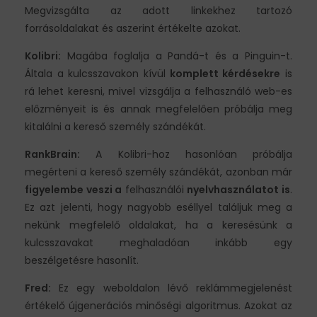
Megvizsgálta az adott linkekhez tartozó
forrásoldalakat és aszerint értékelte azokat.
Kolibri:
Magába foglalja a Pandá-t és a Pinguin-t.
Általa a kulcsszavakon kívül
komplett kérdésekre
is
rá lehet keresni, mivel vizsgálja a felhasználó web-es
előzményeit is és annak megfelelően próbálja meg
kitalálni a kereső személy szándékát.
RankBrain:
A Kolibri-hoz hasonlóan próbálja
megérteni a kereső személy szándékát, azonban már
figyelembe veszi a
felhasználói
nyelvhasználatot is
.
Ez azt jelenti, hogy nagyobb eséllyel találjuk meg a
nekünk megfelelő oldalakat, ha a keresésünk a
kulcsszavakat meghaladóan inkább egy
beszélgetésre hasonlít.
Fred:
Ez egy weboldalon lévő reklámmegjelenést
értékelő újgenerációs minőségi algoritmus. Azokat az