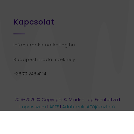
Kapcsolat
info@emokemarketing.hu
Budapesti irodai székhely
+36 70 248 41 14
2015-2026 © Copyright © Minden Jog Fenntartva I
Impresszum
I
ÁSZF
I
Adatkezelési Tájékoztató