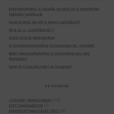
Esettanulmány: A vizuális arculat és a személyes
fejlődés találkozik
Love brand, de mit is jelent valójában?
Mi is az a „Gamifikáció”?
Insta sztorik sikeressége
A tartalommarketing fontossága és „trendjei”
Miért elengedhetetlen a marketing egy cég
életében?
Search Console miért és hogyan?
KATEGÓRIÁK
CONTENT MENEDZSMENT
(10)
ESETTANULMÁNYOK
(1)
KERESŐOPTIMALIZÁLÁS (SEO)
(5)