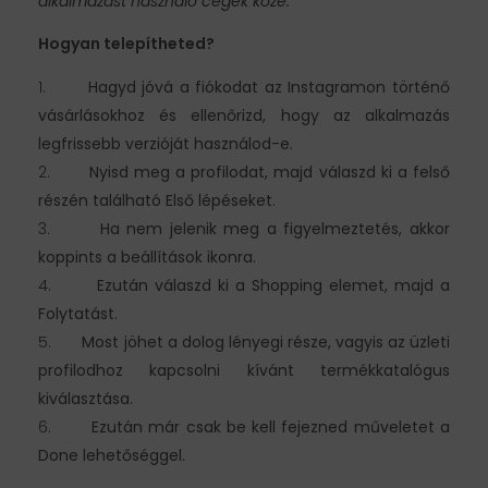
alkalmazást használó cégek közé.
Hogyan telepítheted?
Hagyd jóvá a fiókodat az Instagramon történő
vásárlásokhoz és ellenőrizd, hogy az alkalmazás
legfrissebb verzióját használod-e.
Nyisd meg a profilodat, majd válaszd ki a felső
részén található Első lépéseket.
Ha nem jelenik meg a figyelmeztetés, akkor
koppints a beállítások ikonra.
Ezután válaszd ki a Shopping elemet, majd a
Folytatást.
Most jöhet a dolog lényegi része, vagyis az üzleti
profilodhoz kapcsolni kívánt termékkatalógus
kiválasztása.
Ezután már csak be kell fejezned műveletet a
Done lehetőséggel.