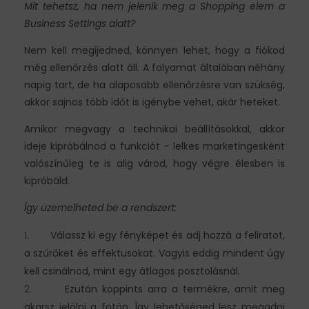
Mit tehetsz, ha nem jelenik meg a Shopping elem a
Business Settings alatt?
Nem kell megijedned, könnyen lehet, hogy a fiókod
még ellenőrzés alatt áll. A folyamat általában néhány
napig tart, de ha alaposabb ellenőrzésre van szükség,
akkor sajnos több időt is igénybe vehet, akár heteket.
Amikor megvagy a technikai beállításokkal, akkor
ideje kipróbálnod a funkciót – lelkes marketingesként
valószínűleg te is alig várod, hogy végre élesben is
kipróbáld.
Így üzemelheted be a rendszert:
Válassz ki egy fényképet és adj hozzá a feliratot,
a szűrőket és effektusokat. Vagyis eddig mindent úgy
kell csinálnod, mint egy átlagos posztolásnál.
Ezután koppints arra a termékre, amit meg
akarsz jelölni a fotón. Így lehetőséged lesz megadni