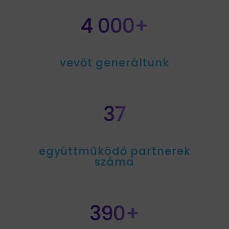
4 000+
vevőt generáltunk
37
együttműködő partnerek
száma
390+