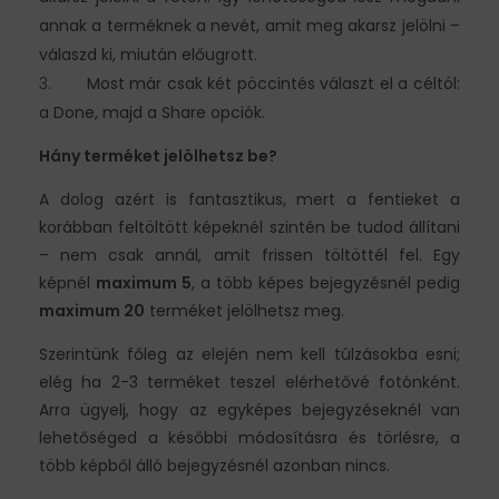
annak a terméknek a nevét, amit meg akarsz jelölni –
válaszd ki, miután előugrott.
Most már csak két pöccintés választ el a céltól:
a Done, majd a Share opciók.
Hány terméket jelölhetsz be?
A dolog azért is fantasztikus, mert a fentieket a
korábban feltöltött képeknél szintén be tudod állítani
– nem csak annál, amit frissen töltöttél fel. Egy
képnél
maximum 5
, a több képes bejegyzésnél pedig
maximum 20
terméket jelölhetsz meg.
Szerintünk főleg az elején nem kell túlzásokba esni;
elég ha 2-3 terméket teszel elérhetővé fotónként.
Arra ügyelj, hogy az egyképes bejegyzéseknél van
lehetőséged a későbbi módosításra és törlésre, a
több képből álló bejegyzésnél azonban nincs.