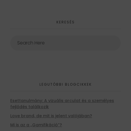
KERESÉS
LEGUTÓBBI BLOGCIKKEK
Esettanulmány: A vizuális arculat és a személyes
fejlődés találkozik
Love brand, de mit is jelent valójában?
Mi is az a „Gamifikáció”?