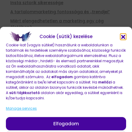
Insta sztorik sikeressége
A tartalommarketing fontossága és „trendjei”
Miért elengedhetetlen a marketing egy cég
életében?
Search Console miért és hogyan?
Cookie (sütik) kezelése
Cookie-kat (vagyis sütiket) használunk a weboldalunkon a
tartalmak és hirdetések személyre szabásához, közösségi funkciók
biztosításához, illetve weboldalforgalmunk elemzéséhez. Plusz a
KATEGÓRIÁK
közösségi média-, hirdető- és elemező partnereinkkel megosztjuk
az Ön weboldalhasználatra vonatkozó adatait, akik
kombinálhatják az adatokat más olyan adatokkal, amelyeket pl.
CONTENT MENEDZSMENT
(10)
megadott számukra.. Az
elfogadom
gombra katitntva
ESETTANULMÁNYOK
(1)
kategóriánként is be/ki lehet kapcsolni a sütiket. Ha
mellőzi
a
KERESŐOPTIMALIZÁLÁS (SEO)
(5)
sütiket, akkor az oldalon bizonyos funkciók kevésbé működhetnek.
A
süti tájékoztató
oldalon akár egyedileg, a sütiket egyenként is
KÖZÖSSÉGI MÉDIA
(18)
ki/be tudja kapcsolni.
MINDENT A MARKETINGRŐL
(22)
WEBFEJLESZTÉS
(10)
Manage services
Elfogadom