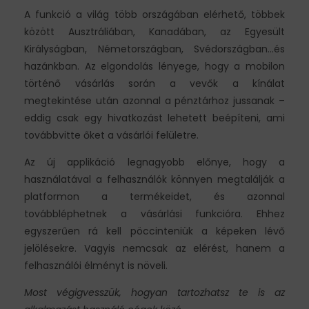
A funkció a világ több országában elérhető, többek
között Ausztráliában, Kanadában, az Egyesült
Királyságban, Németországban, Svédországban…és
hazánkban. Az elgondolás lényege, hogy a mobilon
történő vásárlás során a vevők a kínálat
megtekintése után azonnal a pénztárhoz jussanak –
eddig csak egy hivatkozást lehetett beépíteni, ami
továbbvitte őket a vásárlói felületre.
Az új applikáció legnagyobb előnye, hogy a
használatával a felhasználók könnyen megtalálják a
platformon a termékeidet, és azonnal
továbbléphetnek a vásárlási funkcióra. Ehhez
egyszerűen rá kell pöccinteniük a képeken lévő
jelölésekre. Vagyis nemcsak az elérést, hanem a
felhasználói élményt is növeli.
Most végigvesszük, hogyan tartozhatsz te is az