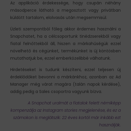
Az applikáció érdekessége, hogy csupán néhány
másodperce látható a megosztott vagy privátban
küldött tartalom, elolvasás után megsemmisül.
Üzleti szempontból főleg akkor érdemes használni a
Snapchatet, ha a célcsoportunk tinédzserekből vagy
fiatal felnőttekből áll, hiszen a márkahűségük ezzel
növelhető és cégünket, termékünket is új köntösben
mutathatjuk be, ezzel emberközelibbé válhatunk.
Hirdetéseket is tudunk készíteni, ezzel teljesen új
érdeklődőket bevonni a márkánkhoz, azonban az Ad
Manager még várat magára (talán napok kérdése),
addig pedig a Sales csoportra vagyunk bízva.
A Snapchat uralmát a fiatalok felett némiképp
kompenzálja az Instagram stories megjelenése, és ez a
számokon is meglátszik: 22 éves kortól már inkább ezt
használják.