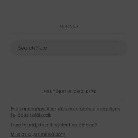
KERESÉS
LEGUTÓBBI BLOGCIKKEK
Esettanulmány: A vizuális arculat és a személyes
fejlődés találkozik
Love brand, de mit is jelent valójában?
Mi is az a „Gamifikáció”?