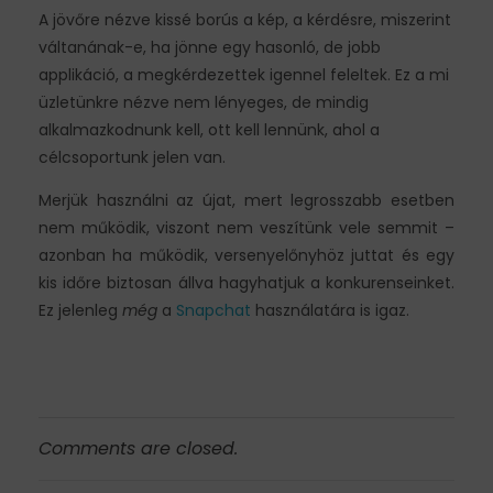
A jövőre nézve kissé borús a kép, a kérdésre, miszerint
váltanának-e, ha jönne egy hasonló, de jobb
applikáció, a megkérdezettek igennel feleltek. Ez a mi
üzletünkre nézve nem lényeges, de mindig
alkalmazkodnunk kell, ott kell lennünk, ahol a
célcsoportunk jelen van.
Merjük használni az újat, mert legrosszabb esetben
nem működik, viszont nem veszítünk vele semmit –
azonban ha működik, versenyelőnyhöz juttat és egy
kis időre biztosan állva hagyhatjuk a konkurenseinket.
Ez jelenleg
még
a
Snapchat
használatára is igaz.
Comments are closed.