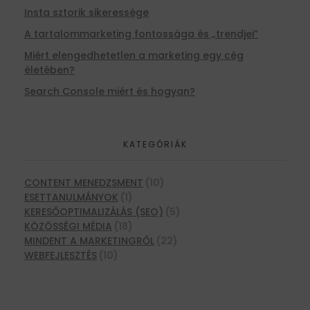
Insta sztorik sikeressége
A tartalommarketing fontossága és „trendjei”
Miért elengedhetetlen a marketing egy cég
életében?
Search Console miért és hogyan?
KATEGÓRIÁK
CONTENT MENEDZSMENT
(10)
ESETTANULMÁNYOK
(1)
KERESŐOPTIMALIZÁLÁS (SEO)
(5)
KÖZÖSSÉGI MÉDIA
(18)
MINDENT A MARKETINGRŐL
(22)
WEBFEJLESZTÉS
(10)