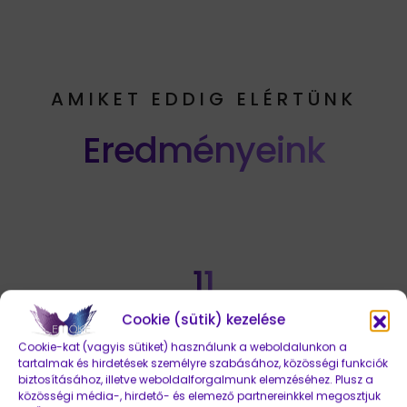
AMIKET EDDIG ELÉRTÜNK
Eredményeink
11
Cookie (sütik) kezelése
év tapasztalat a marketing
Cookie-kat (vagyis sütiket) használunk a weboldalunkon a
tartalmak és hirdetések személyre szabásához, közösségi funkciók
szakmában
biztosításához, illetve weboldalforgalmunk elemzéséhez. Plusz a
közösségi média-, hirdető- és elemező partnereinkkel megosztjuk