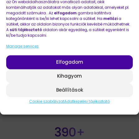
az Ön weboldalhasználatra vonatkozó adatait, akik
kombinálhatják az adatokat más olyan adatokkal, amelyeket pl.
4 000+
megadott számukra.. Az
elfogadom
gombra katitntva
kategóriánként is be/ki lehet kapcsolni a sütiket. Ha
mellőzi
a
sütiket, akkor az oldalon bizonyos funkciók kevésbé működhetnek.
A
süti tájékoztató
oldalon akár egyedileg, a sütiket egyenként is
ki/be tudja kapcsolni.
vevőt generáltunk
Manage services
Elfogadom
37
Kihagyom
Beállítások
együttműködő partnerek
száma
Cookie szabályzat
Adatkezelési tájékoztató
390+